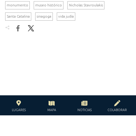
monumento
museo histórico
Nicholas Stavroulakis
Santa Catalina
sinagoga
vida judía


LUGARES
MAPA
NOTICIAS
COLABORAR
CON EL APOYO DE LA
FUNDACIÓN JACQUES Y JACQUELINE
LÉVY-WILLARD