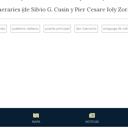
neraries (de Silvio G. Cusin y Pier Cesare Ioly Zor
udío
judaísmo italiano
puerta principal
San Giacomo
sinagoga de Ud
MAPA
NOTICIAS