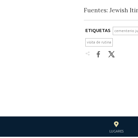
Fuentes: Jewish Iti
ETIQUETAS
cementerio j
visita de rutina


LUGARES