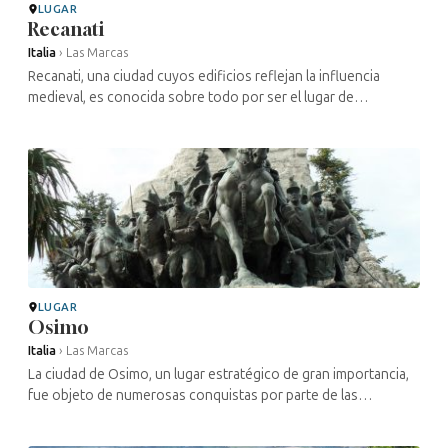
LUGAR
Recanati
Italia
›
Las Marcas
Recanati, una ciudad cuyos edificios reflejan la influencia
medieval, es conocida sobre todo por ser el lugar de
nacimiento del poeta Giacomo Leopardi, cuyo nombre también
está muy presente en ...
LUGAR
Osimo
Italia
›
Las Marcas
La ciudad de Osimo, un lugar estratégico de gran importancia,
fue objeto de numerosas conquistas por parte de las
potencias regionales a lo largo de la historia. Prueba de ello
son sus edificios ...