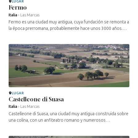
LUGAR
Fermo
Italia
›
Las Marcas
Fermo es una ciudad muy antigua, cuya fundación se remonta a
la época prerromana, probablemente hace unos 3000 años.
Sus numerosos palacios y lugares de interés cultural y
religioso siguen siendo ...
LUGAR
Castelleone di Suasa
Italia
›
Las Marcas
Castelleone di Suasa, una ciudad muy antigua construida sobre
una colina, con un anfiteatro romano y numerosos
yacimientos que despiertan la curiosidad de los arqueólogos,
acogió a los judíos a ...