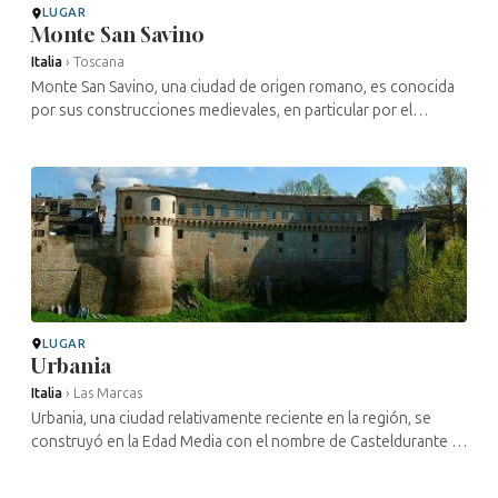
LUGAR
Monte San Savino
Italia
›
Toscana
Monte San Savino, una ciudad de origen romano, es conocida
por sus construcciones medievales, en particular por el
escultor y arquitecto Andrea Contucci, más conocido como
Sansovino. La presencia ...
LUGAR
Urbania
Italia
›
Las Marcas
Urbania, una ciudad relativamente reciente en la región, se
construyó en la Edad Media con el nombre de Casteldurante y
posteriormente adoptó su nombre actual en memoria del papa
Urbano VIII. Hay ...