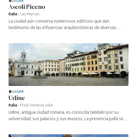
LUGAR
Ascoli Piceno
Italia
›
Las Marcas
La ciudad aún conserva numerosos edificios que dan
testimonio de las influencias arquitectónicas de diversas
épocas: romana, medieval, renacentista, moderna… La
presencia judía en Ascoli Piceno ...
LUGAR
Udine
Italia
›
Friuli-Venecia Julia
Udine, antigua ciudad romana, es conocida también por su
universidad, sus palacios y sus museos. La presencia judía se
remonta a 1299. La comunidad fue creciendo, pero en la
década de 1420 se ...