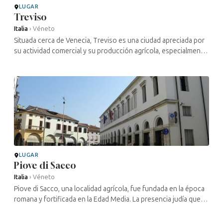
LUGAR
Treviso
Italia
›
Véneto
Situada cerca de Venecia, Treviso es una ciudad apreciada por
su actividad comercial y su producción agrícola, especialmente
en los sectores vitivinícola y hortícola. Los documentos que
dan fe de ...
LUGAR
Piove di Sacco
Italia
›
Véneto
Piove di Sacco, una localidad agrícola, fue fundada en la época
romana y fortificada en la Edad Media. La presencia judía queda
atestiguada por documentos que datan de finales del siglo XIV.
...