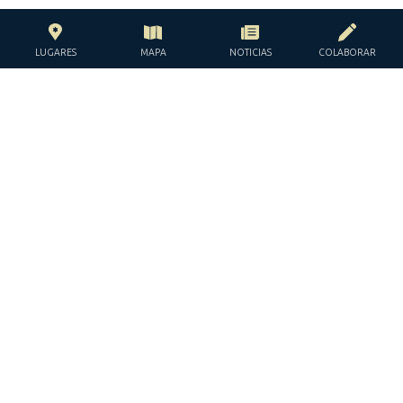
LUGARES
MAPA
NOTICIAS
COLABORAR
CON EL APOYO DE LA
FUNDACIÓN JACQUES Y JACQUELINE
LÉVY-WILLARD
BAJO LOS AUSPICIOS DE LA
JGUIDE EUROPE © TODOS LOS DERECHOS RESERVADOS