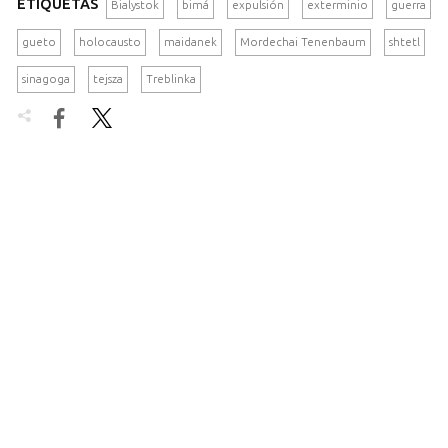
ETIQUETAS
Bialystok
bimá
expulsión
exterminio
guerra
gueto
holocausto
maidanek
Mordechai Tenenbaum
shtetl
sinagoga
tejsza
Treblinka

