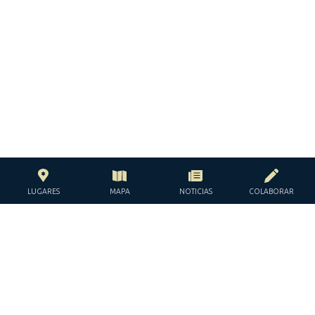
LUGARES
MAPA
NOTICIAS
COLABORAR
CON EL APOYO DE LA
FUNDACIÓN JACQUES Y JACQUELINE
LÉVY-WILLARD
BAJO LOS AUSPICIOS DE LA