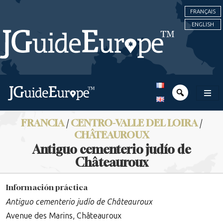
FRANÇAIS
ENGLISH
FRANCIA
/
CENTRO-VALLE DEL LOIRA
/
CHÂTEAUROUX
Antiguo cementerio judío de
Châteauroux
Información práctica
Antiguo cementerio judío de Châteauroux
Avenue des Marins, Châteauroux