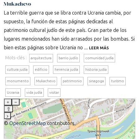
Mukachevo
La terrible guerra que se libra contra Ucrania cambia, por
supuesto, la función de estas páginas dedicadas al
patrimonio cultural judío de este país. Gran parte de los
lugares mencionados han sido arrasados por las bombas. Si
bien estas páginas sobre Ucrania no ...
LEER MÁS
Mots-clés :
arquitectura
barrio judío
comunidad judía
cultura judía
edificio
herencia judía
historia judía
monumento
Mukachevo
patrimonio
sinagoga
turismo
Ucrania
vida judía
visitar
+
–
⇧
›
©
OpenStreetMap
contributors.