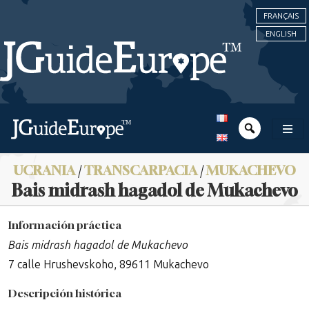
FRANÇAIS
ENGLISH
UCRANIA
/
TRANSCARPACIA
/
MUKACHEVO
Bais midrash hagadol de Mukachevo
Información práctica
Bais midrash hagadol de Mukachevo
7 calle Hrushevskoho, 89611 Mukachevo
Descripción histórica