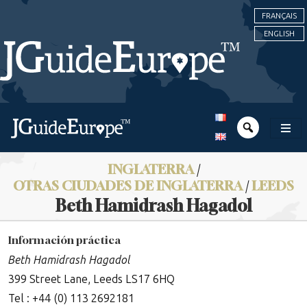
FRANÇAIS
ENGLISH
INGLATERRA
/
OTRAS CIUDADES DE INGLATERRA
/
LEEDS
Beth Hamidrash Hagadol
Información práctica
Beth Hamidrash Hagadol
399 Street Lane, Leeds LS17 6HQ
Tel : +44 (0) 113 2692181