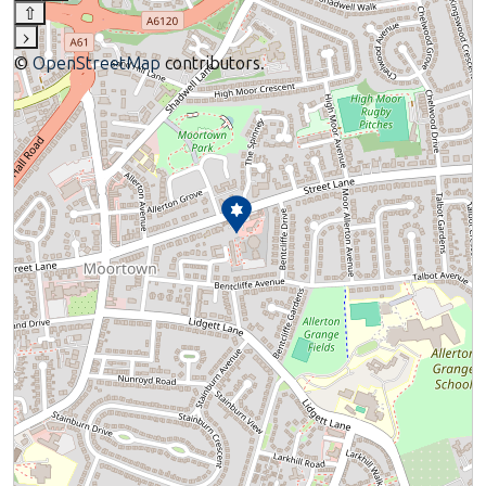
⇧
›
©
OpenStreetMap
contributors.