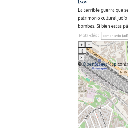
Lvov
La terrible guerra que se
patrimonio cultural judí
bombas. Si bien estas pá
Mots-clés :
cementerio jud
+
–
⇧
›
©
OpenStreetMap
contr