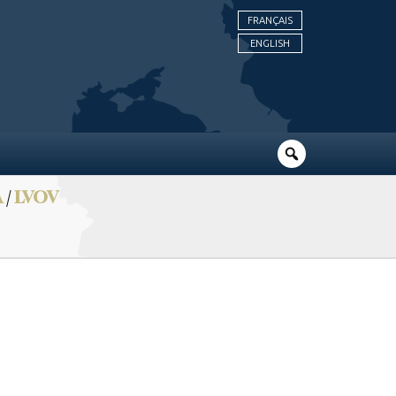
FRANÇAIS
ENGLISH
A
/
LVOV