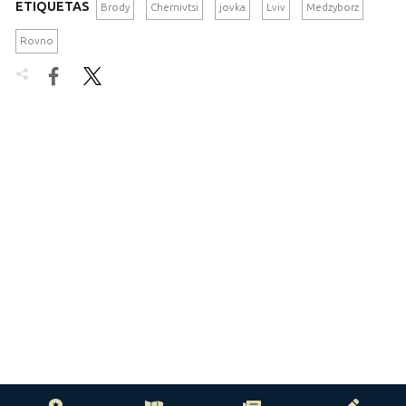
ETIQUETAS
Brody
Chernivtsi
jovka
Lviv
Medzyborz
Rovno

