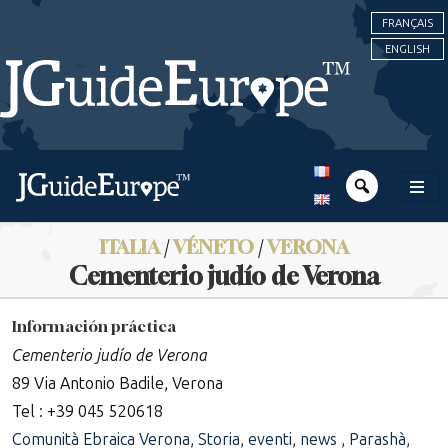
FRANÇAIS
ENGLISH
ITALIA
/
VÉNETO
/
VERONA
Cementerio judío de Verona
Información práctica
Cementerio judío de Verona
89 Via Antonio Badile, Verona
Tel : +39 045 520618
Comunità Ebraica Verona, Storia, eventi, news , Parashà,