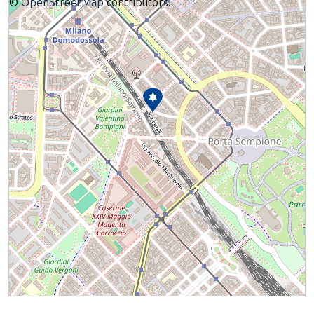
©
OpenStreetMap
contributors.