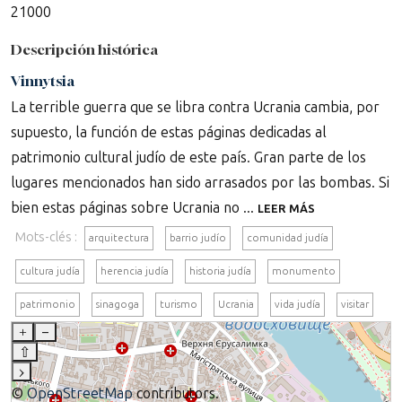
21000
Descripción histórica
Vinnytsia
La terrible guerra que se libra contra Ucrania cambia, por
supuesto, la función de estas páginas dedicadas al
patrimonio cultural judío de este país. Gran parte de los
lugares mencionados han sido arrasados por las bombas. Si
bien estas páginas sobre Ucrania no ...
LEER MÁS
Mots-clés :
arquitectura
barrio judío
comunidad judía
cultura judía
herencia judía
historia judía
monumento
patrimonio
sinagoga
turismo
Ucrania
vida judía
visitar
+
–
⇧
›
©
OpenStreetMap
contributors.