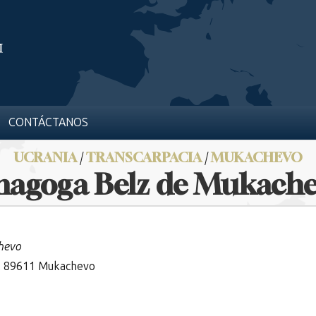
CONTÁCTANOS
UCRANIA
/
TRANSCARPACIA
/
MUKACHEVO
nagoga Belz de Mukach
hevo
, 89611 Mukachevo