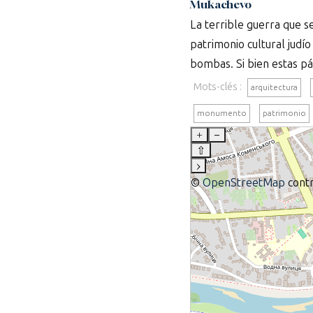
Mukachevo
La terrible guerra que se
patrimonio cultural judí
bombas. Si bien estas pá
Mots-clés :
arquitectura
monumento
patrimonio
+
–
⇧
›
©
OpenStreetMap
contr