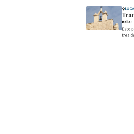
LUG
Tran
Italia
›
Este p
tres d