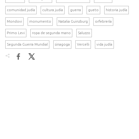
comunidad judía
cultura judía
guerra
gueto
historia judía
Mondovi
monumento
Natalia Guinzburg
orfebrería
Primo Levi
ropa de segunda mano
Saluzzo
Segunda Guerra Mundial
sinagoga
Vercelli
vida judía

