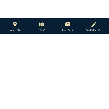
LUGARES
MAPA
NOTICIAS
COLABORAR
CON EL APOYO DE LA
FUNDACIÓN JACQUES Y JACQUELINE
LÉVY-WILLARD
BAJO LOS AUSPICIOS DE LA