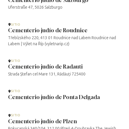
Cementerio judío de Salzburgo
Uferstraße 47, 5026 Salzburgo
SITIO
Cementerio judío de Roudnice
Třebízského 220, 413 01 Roudnice nad Labem Roudnice nad
Labem | Výlet na Říp (vyletnarip.cz)
SITIO
Cementerio judío de Radauti
Strada Ștefan cel Mare 131, Rădăuți 725400
SITIO
Cementerio judío de Ponta Delgada
SITIO
Cementerio judío de Plzen
Rokycanská 340/104, 312 00 Plzeň 4-Doubravka The Jewish