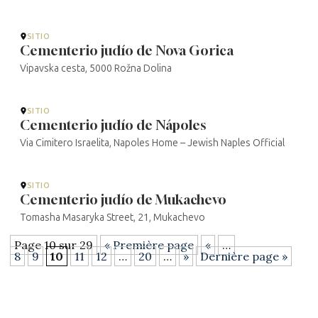
SITIO
Cementerio judío de Nova Gorica
Vipavska cesta, 5000 Rožna Dolina
SITIO
Cementerio judío de Nápoles
Via Cimitero Israelita, Napoles Home – Jewish Naples Official
SITIO
Cementerio judío de Mukachevo
Tomasha Masaryka Street, 21, Mukachevo
Page 10 sur 29
« Première page
«
…
8
9
10
11
12
…
20
…
»
Dernière page »