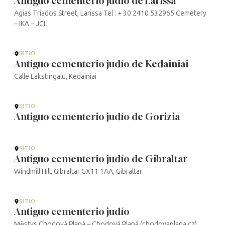
Antiguo cementerio judío de Larissa
Agias Triados Street, Larissa Tel : + 30 2410 532965 Cemetery
– ΙΚΛ – JCL
SITIO
Antiguo cementerio judío de Kedainiai
Calle Lakstingalu, Kedainiai
SITIO
Antiguo cementerio judío de Gorizia
SITIO
Antiguo cementerio judío de Gibraltar
Windmill Hill, Gibraltar GX11 1AA, Gibraltar
SITIO
Antiguo cementerio judío
Městys Chodová Planá – Chodová Planá (chodovaplana.cz)