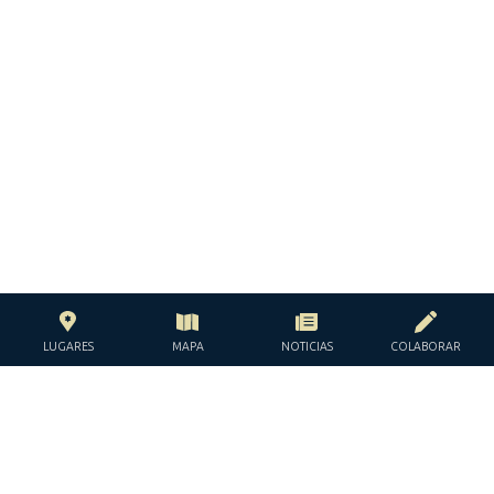
LUGARES
MAPA
NOTICIAS
COLABORAR
CON EL APOYO DE LA
FUNDACIÓN JACQUES Y JACQUELINE
LÉVY-WILLARD
BAJO LOS AUSPICIOS DE LA