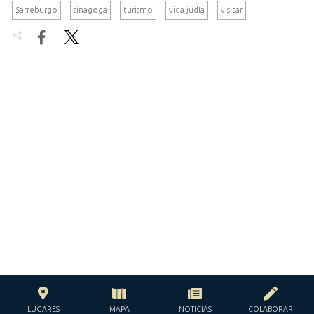
Sarreburgo
sinagoga
turismo
vida judía
visitar


LUGARES
MAPA
NOTICIAS
COLABORAR