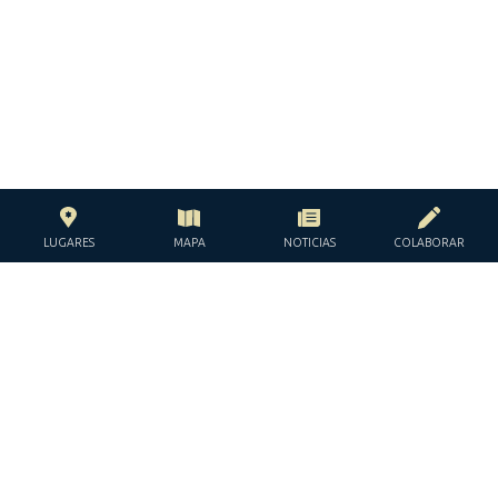
LUGARES
MAPA
NOTICIAS
COLABORAR
CON EL APOYO DE LA
FUNDACIÓN JACQUES Y JACQUELINE
LÉVY-WILLARD
BAJO LOS AUSPICIOS DE LA