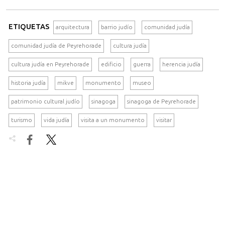
ETIQUETAS
arquitectura
barrio judío
comunidad judía
comunidad judía de Peyrehorade
cultura judía
cultura judía en Peyrehorade
edificio
guerra
herencia judía
historia judía
mikve
monumento
museo
patrimonio cultural judío
sinagoga
sinagoga de Peyrehorade
turismo
vida judía
visita a un monumento
visitar

