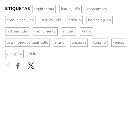
ETIQUETAS
arquitectura
barrio judío
catacumbas
comunidad judía
cultura judía
edificio
herencia judía
historia judía
monumento
museo
Paltiel
patrimonio cultural judío
silano
sinagoga
turismo
venosa
vida judía
visitar

