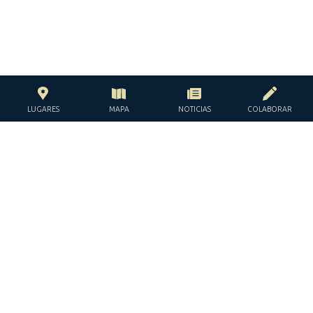
LUGARES
MAPA
NOTICIAS
COLABORAR
CON EL APOYO DE LA
FUNDACIÓN JACQUES Y JACQUELINE
LÉVY-WILLARD
BAJO LOS AUSPICIOS DE LA