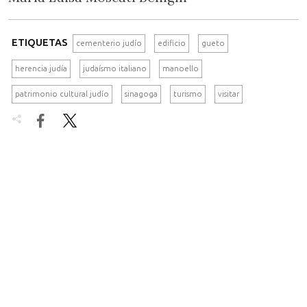
ETIQUETAS
cementerio judío
edificio
gueto
herencia judía
judaísmo italiano
manoello
patrimonio cultural judío
sinagoga
turismo
visitar

