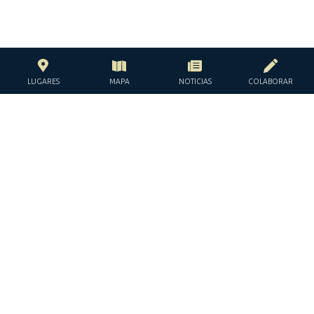
LUGARES
MAPA
NOTICIAS
COLABORAR
CON EL APOYO DE LA
FUNDACIÓN JACQUES Y JACQUELINE
LÉVY-WILLARD
BAJO LOS AUSPICIOS DE LA