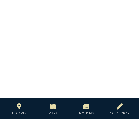
LUGARES
MAPA
NOTICIAS
COLABORAR
CON EL APOYO DE LA
FUNDACIÓN JACQUES Y JACQUELINE
LÉVY-WILLARD