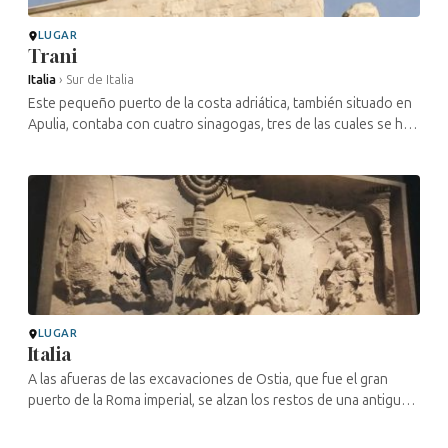
LUGAR
Trani
Italia
›
Sur de Italia
Este pequeño puerto de la costa adriática, también situado en
Apulia, contaba con cuatro sinagogas, tres de las cuales se han
convertido desde entonces en iglesias. La Giudecca se
extendía desde ...
LUGAR
Italia
A las afueras de las excavaciones de Ostia, que fue el gran
puerto de la Roma imperial, se alzan los restos de una antigua
sinagoga con capiteles de columnas decorados con la menorá,
el ...