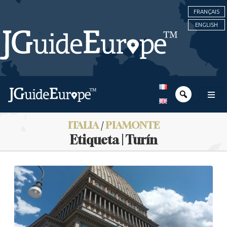
FRANÇAIS
ENGLISH
ITALIA
/
PIAMONTE
Etiqueta | Turín