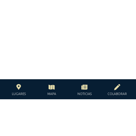
LUGARES
MAPA
NOTICIAS
COLABORAR
CON EL APOYO DE LA
FUNDACIÓN JACQUES Y JACQUELINE
LÉVY-WILLARD
BAJO LOS AUSPICIOS DE LA