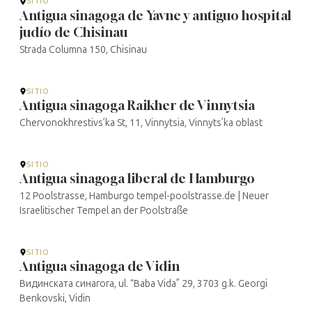
SITIO
Antigua sinagoga de Yavne y antiguo hospital
judío de Chisinau
Strada Columna 150, Chisinau
SITIO
Antigua sinagoga Raikher de Vinnytsia
Chervonokhrestivs’ka St, 11, Vinnytsia, Vinnyts’ka oblast
SITIO
Antigua sinagoga liberal de Hamburgo
12 Poolstrasse, Hamburgo tempel-poolstrasse.de | Neuer
Israelitischer Tempel an der Poolstraße
SITIO
Antigua sinagoga de Vidin
Видинската синагога, ul. “Baba Vida” 29, 3703 g.k. Georgi
Benkovski, Vidin