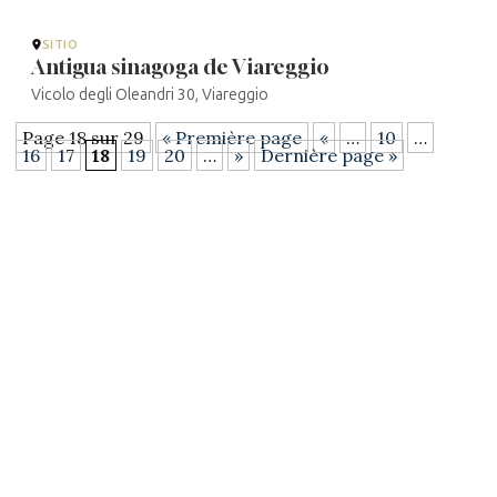
SITIO
Antigua sinagoga de Viareggio
Vicolo degli Oleandri 30, Viareggio
Page 18 sur 29
« Première page
«
…
10
…
16
17
18
19
20
…
»
Dernière page »