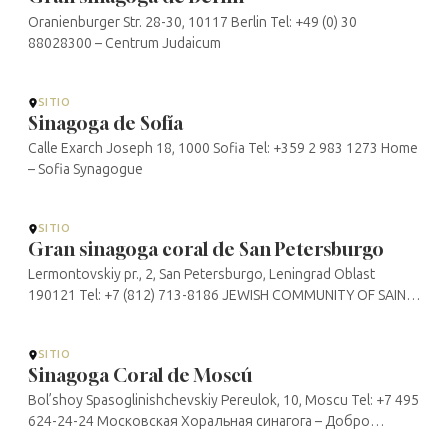
Oranienburger Str. 28-30, 10117 Berlin Tel: +49 (0) 30
88028300 – Centrum Judaicum
SITIO
Sinagoga de Sofía
Calle Exarch Joseph 18, 1000 Sofia Tel: +359 2 983 1273 Home
– Sofia Synagogue
SITIO
Gran sinagoga coral de San Petersburgo
Lermontovskiy pr., 2, San Petersburgo, Leningrad Oblast
190121 Tel: +7 (812) 713-8186 JEWISH COMMUNITY OF SAINT
PETERSBURG
SITIO
Sinagoga Coral de Moscú
Bol’shoy Spasoglinishchevskiy Pereulok, 10, Moscu Tel: +7 495
624-24-24 Московская Хоральная синагога – Добро
пожаловать в главную синагогу страны