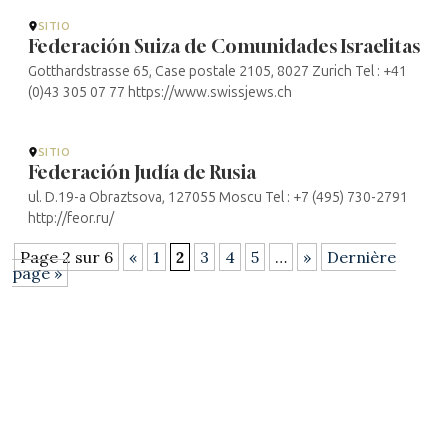
SITIO
Federación Suiza de Comunidades Israelitas
Gotthardstrasse 65, Case postale 2105, 8027 Zurich Tel : +41
(0)43 305 07 77 https://www.swissjews.ch
SITIO
Federación Judía de Rusia
ul. D.19-a Obraztsova, 127055 Moscu Tel : +7 (495) 730-2791
http://feor.ru/
Page 2 sur 6
«
1
2
3
4
5
…
»
Dernière
page »