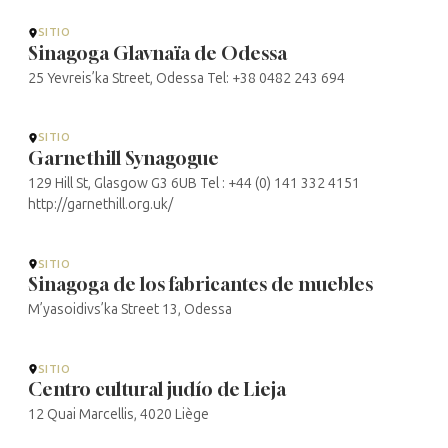
SITIO
Sinagoga Glavnaïa de Odessa
25 Yevreis’ka Street, Odessa Tel: +38 0482 243 694
SITIO
Garnethill Synagogue
129 Hill St, Glasgow G3 6UB Tel : +44 (0) 141 332 4151
http://garnethill.org.uk/
SITIO
Sinagoga de los fabricantes de muebles
M’yasoidivs’ka Street 13, Odessa
SITIO
Centro cultural judío de Lieja
12 Quai Marcellis, 4020 Liège