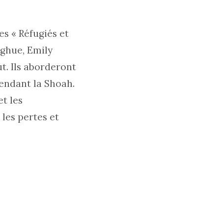
es « Réfugiés et
oghue, Emily
. Ils aborderont
pendant la Shoah.
et les
les pertes et