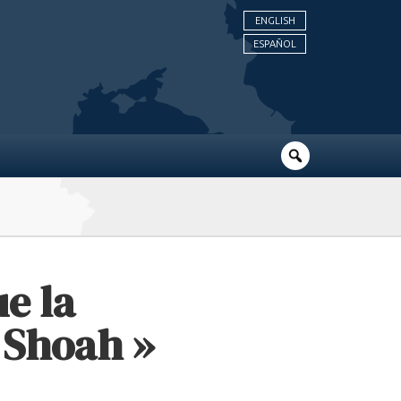
ENGLISH
ESPAÑOL
e la
 Shoah »