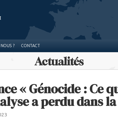
 NOUS ?
CONTACT
Actualités
ce « Génocide : Ce qu
alyse a perdu dans la
2023