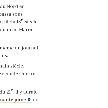
e du Nord en
 passa sous
e
u fil du 18
siècle,
étouan au Maroc,
nt même un journal
ifs.
ain siècle,
a Seconde Guerre
e
du 21
. Il y aurait
auté juive
de