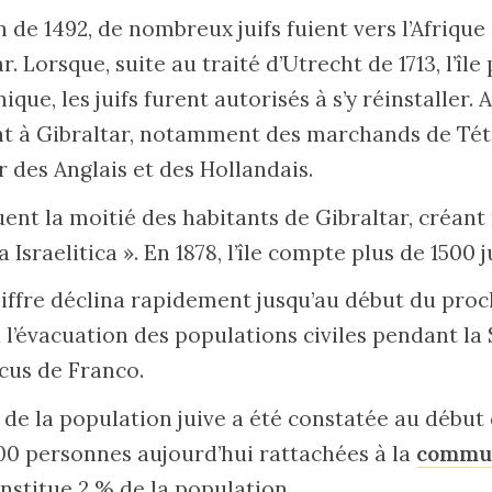
on de 1492, de nombreux juifs fuient vers l’Afriqu
. Lorsque, suite au traité d’Utrecht de 1713, l’île
ue, les juifs furent autorisés à s’y réinstaller. A
ssent à Gibraltar, notamment des marchands de T
r des Anglais et des Hollandais.
tuent la moitié des habitants de Gibraltar, créa
 Israelitica ». En 1878, l’île compte plus de 1500 ju
hiffre déclina rapidement jusqu’au début du proch
l’évacuation des populations civiles pendant l
cus de Franco.
e la population juive a été constatée au début 
0 personnes aujourd’hui rattachées à la
commun
onstitue 2 % de la population.