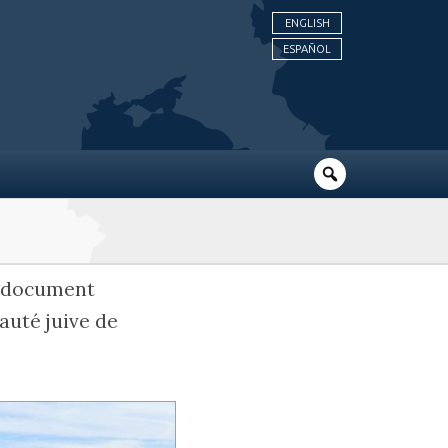
ENGLISH
ESPAÑOL
n document
auté juive de