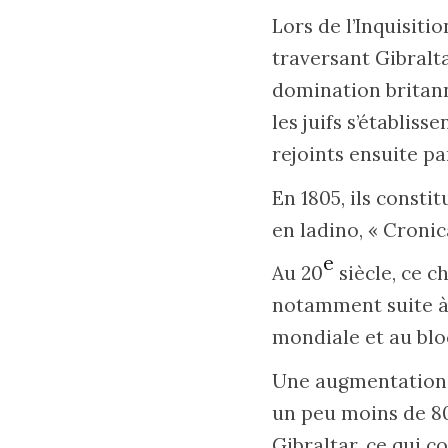
Lors de l’Inquisiti
traversant Gibraltar
domination britanniq
les juifs s’établi
rejoints ensuite pa
En 1805, ils consti
en ladino, « Cronica
e
Au 20
siècle, ce c
notamment suite à 
mondiale et au blo
Une augmentation d
un peu moins de 80
Gibraltar, ce qui c