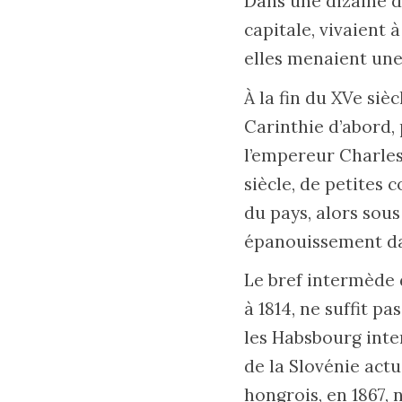
Dans une dizaine de
capitale, vivaient 
elles menaient une
À la fin du XVe siè
Carinthie d’abord, 
l’empereur Charles 
siècle, de petites
du pays, alors sou
épanouissement dan
Le bref intermède 
à 1814, ne suffit pa
les Habsbourg inter
de la Slovénie actu
hongrois, en 1867, 