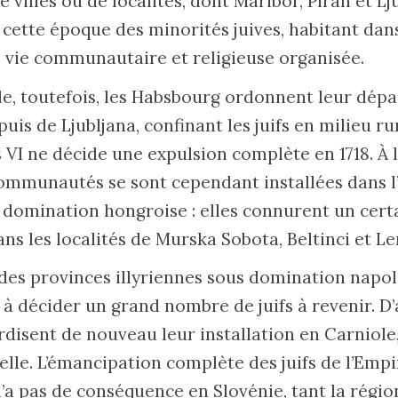
 villes ou de localités, dont Maribor, Piran et Lju
à cette époque des minorités juives, habitant da
 vie communautaire et religieuse organisée.
cle, toutefois, les Habsbourg ordonnent leur dépa
puis de Ljubljana, confinant les juifs en milieu ru
VI ne décide une expulsion complète en 1718. À la
 communautés se sont cependant installées dans 
s domination hongroise : elles connurent un cert
s les localités de Murska Sobota, Beltinci et L
des provinces illyriennes sous domination napo
s à décider un grand nombre de juifs à revenir. D’a
disent de nouveau leur installation en Carniole,
elle. L’émancipation complète des juifs de l’Emp
n’a pas de conséquence en Slovénie, tant la régi