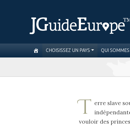
CHOISISSEZ UN PAYS
QUI SOMMES
T
erre slave so
indépendante 
vouloir des princes