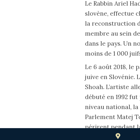
Le Rabbin Ariel Had
slovène, effectue 
la reconstruction 
membre au sein de 
dans le pays. Un no
moins de 1 000 juif
Le 6 août 2018, le 
juive en Slovénie.
Shoah. L’artiste a
débuté en 1992 fut
niveau national, l
Parlement Matej To
périrent pendant l
garde contre la ré