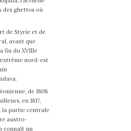
bljana, l’actuelle
ns des ghettos où
rt de Styrie et de
ral, avant que
 fin du XVIIIe
l’extrême nord-est
ain
endava.
léonienne, de 1808
illeurs, en 1817,
 la partie centrale
ire austro-
on connaît un