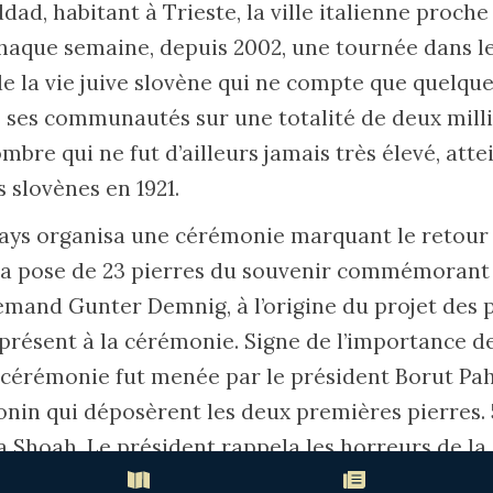
dad, habitant à Trieste, la ville italienne proche
chaque semaine, depuis 2002, une tournée dans le
de la vie juive slovène qui ne compte que quelqu
ses communautés sur une totalité de deux milli
mbre qui ne fut d’ailleurs jamais très élevé, att
s slovènes en 1921.
pays organisa une cérémonie marquant le retour o
 La pose de 23 pierres du souvenir commémorant 
llemand Gunter Demnig, à l’origine du projet des 
 présent à la cérémonie. Signe de l’importance d
a cérémonie fut menée par le président Borut Pah
nin qui déposèrent les deux premières pierres. 5
a Shoah. Le président rappela les horreurs de la
surgence des haines antisémites.