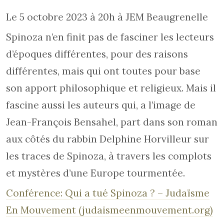
Le 5 octobre 2023 à 20h à JEM Beaugrenelle
Spinoza n’en finit pas de fasciner les lecteurs
d’époques différentes, pour des raisons
différentes, mais qui ont toutes pour base
son apport philosophique et religieux. Mais il
fascine aussi les auteurs qui, a l’image de
Jean-François Bensahel, part dans son roman
aux côtés du rabbin Delphine Horvilleur sur
les traces de Spinoza, à travers les complots
et mystères d’une Europe tourmentée.
Conférence: Qui a tué Spinoza ? – Judaïsme
En Mouvement (judaismeenmouvement.org)