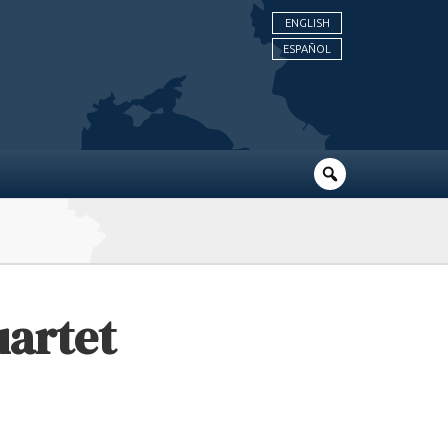
ENGLISH
ESPAÑOL
uartet