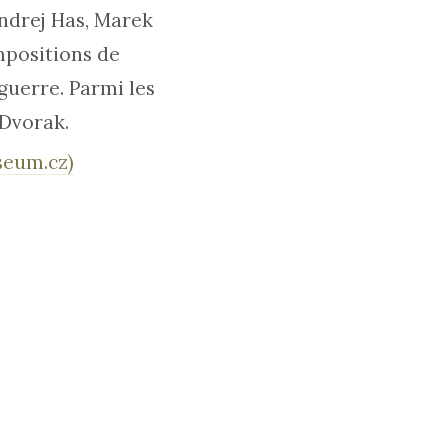
ndrej Has, Marek
mpositions de
guerre. Parmi les
 Dvorak.
seum.cz)