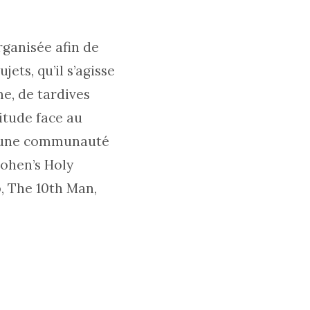
rganisée afin de
ets, qu’il s’agisse
e, de tardives
itude face au
ns une communauté
Cohen’s Holy
, The 10th Man,