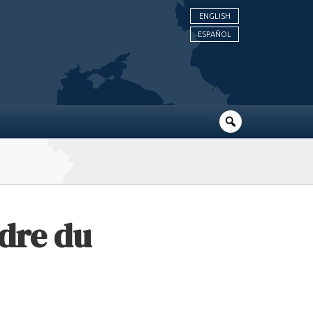
ENGLISH
ESPAÑOL
adre du