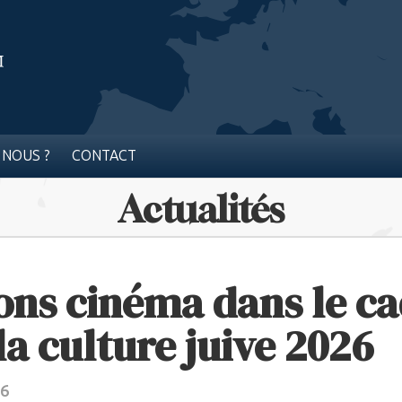
 NOUS ?
CONTACT
Actualités
ons cinéma dans le c
la culture juive 2026
26