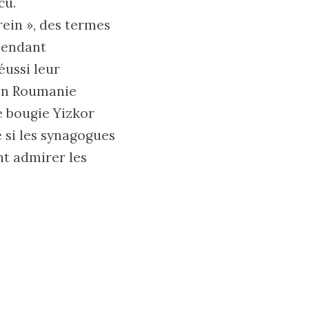
cu.
ein », des termes
 pendant
éussi leur
n Roumanie
e bougie Yizkor
 si les synagogues
nt admirer les