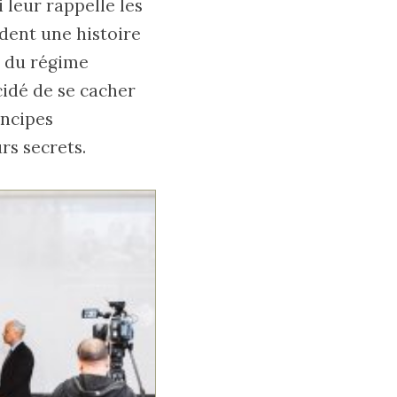
 leur rappelle les
ndent une histoire
e du régime
cidé de se cacher
incipes
rs secrets.