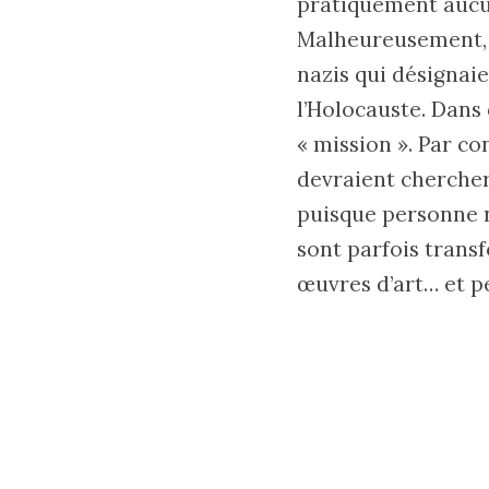
pratiquement aucun 
Malheureusement, b
nazis qui désignaie
l’Holocauste. Dans
« mission ». Par co
devraient chercher
puisque personne n
sont parfois transf
œuvres d’art… et p