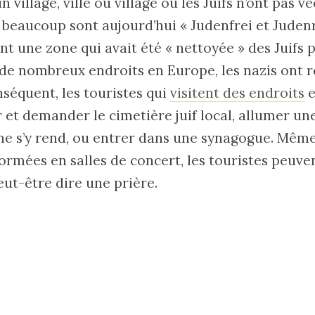
village, ville ou village où les Juifs n’ont pas vé
eaucoup sont aujourd’hui « Judenfrei et Judenr
nt une zone qui avait été « nettoyée » des Juifs
 de nombreux endroits en Europe, les nazis ont r
nséquent, les touristes qui
visitent des endroits
e
 et demander le cimetière juif local, allumer un
e s’y rend, ou entrer dans une synagogue. Même
ormées en salles de concert, les touristes peuve
eut-être dire une prière.