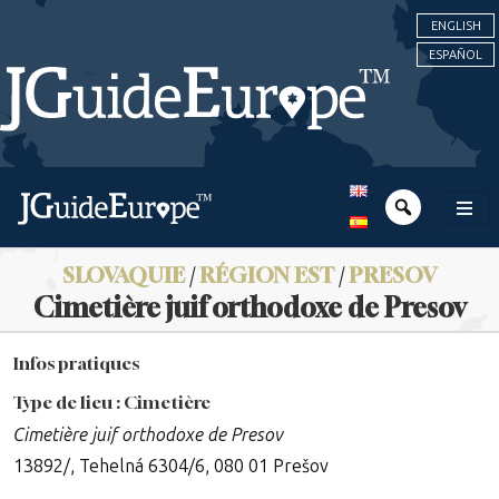
ENGLISH
ESPAÑOL
SLOVAQUIE
/
RÉGION EST
/
PRESOV
Cimetière juif orthodoxe de Presov
Infos pratiques
Type de lieu : Cimetière
Cimetière juif orthodoxe de Presov
13892/, Tehelná 6304/6, 080 01 Prešov