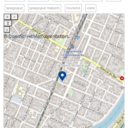
synagogue
synagogue massorti
tourisme
visite
+
–
⇧
›
©
OpenStreetMap
contributors.