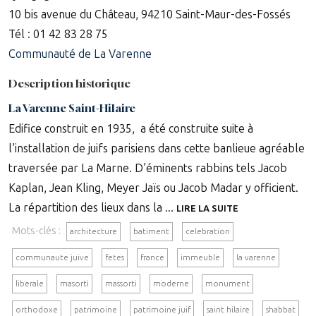
10 bis avenue du Château, 94210 Saint-Maur-des-Fossés
Tél : 01 42 83 28 75
Communauté de La Varenne
Description historique
La Varenne Saint-Hilaire
Edifice construit en 1935, a été construite suite à
l’installation de juifs parisiens dans cette banlieue agréable
traversée par La Marne. D’éminents rabbins tels Jacob
Kaplan, Jean Kling, Meyer Jaïs ou Jacob Madar y officient.
La répartition des lieux dans la ...
LIRE LA SUITE
Mots-clés :
architecture
batiment
celebration
communaute juive
fetes
france
immeuble
la varenne
liberale
masorti
massorti
moderne
monument
orthodoxe
patrimoine
patrimoine juif
saint hilaire
shabbat