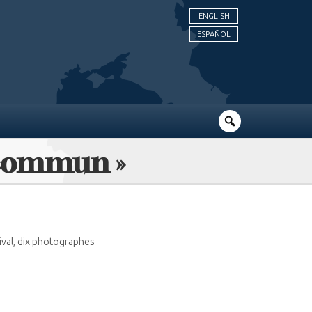
ENGLISH
ESPAÑOL
n commun »
ival, dix photographes