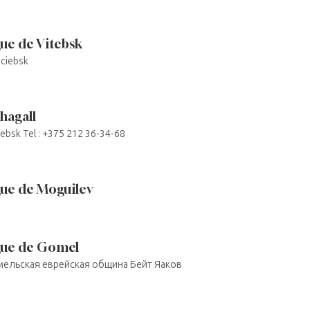
ue de Vitebsk
iciebsk
hagall
ciebsk Tel : +375 212 36-34-68
ue de Moguilev
gue de Gomel
l Гомельская еврейская община Бейт Яаков