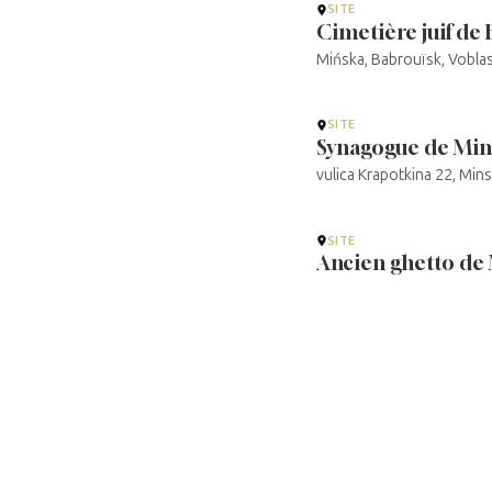
SITE
Cimetière juif de
Mińska, Babrouïsk, Vobla
SITE
Synagogue de Min
vulica Krapotkina 22, Mi
SITE
Ancien ghetto de