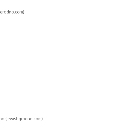
shgrodno.com)
odno (jewishgrodno.com)