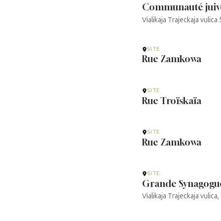
Communauté juiv
Vialikaja Trajeckaja vul
SITE
Rue Zamkowa
SITE
Rue Troïskaïa
SITE
Rue Zamkowa
SITE
Grande Synagogu
Vialikaja Trajeckaja vuli