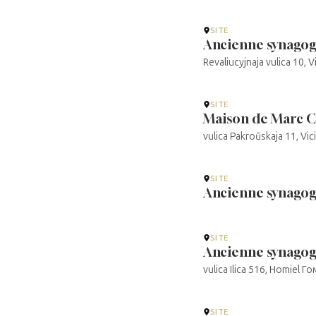
SITE
Ancienne synagog
Revaliucyjnaja vulica 10, V
SITE
Maison de Marc C
vulica Pakroŭskaja 11, Vi
SITE
Ancienne synagog
SITE
Ancienne synago
vulica Ilica 516, Homie
SITE