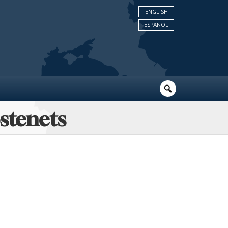
ENGLISH
ESPAÑOL
stenets