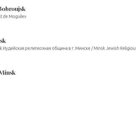
 Bobroujsk
st de Moguilev
sk
nsk Иудейская религиозная община в г. Минске / Minsk Jewish Religio
 Minsk