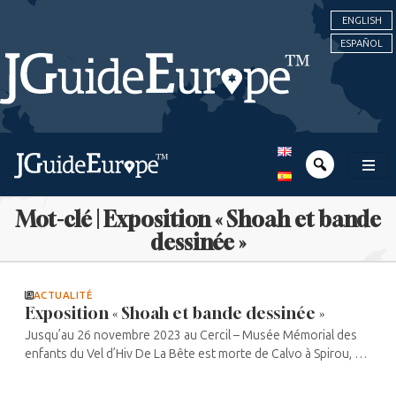
ENGLISH
ESPAÑOL
Mot-clé | Exposition « Shoah et bande
dessinée »
ACTUALITÉ
Exposition « Shoah et bande dessinée »
Jusqu’au 26 novembre 2023 au Cercil – Musée Mémorial des
enfants du Vel d’Hiv De La Bête est morte de Calvo à Spirou, en
passant par les X-Men, Maus et bien d’autres, le thème de la
Shoah a été ...