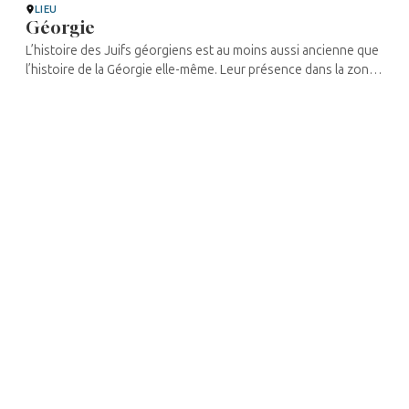
LIEU
Géorgie
L’histoire des Juifs géorgiens est au moins aussi ancienne que
l’histoire de la Géorgie elle-même. Leur présence dans la zone
fait écho à plusieurs récits bibliques. Selon le premier, les Juifs
...