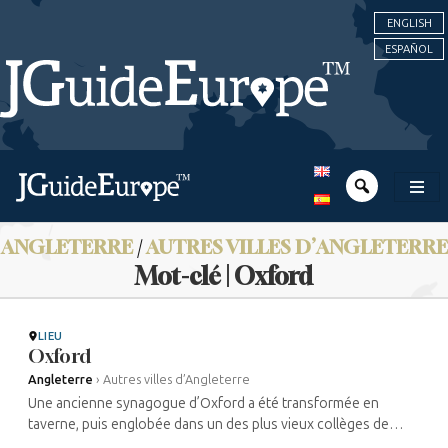
ENGLISH
ESPAÑOL
ANGLETERRE
/
AUTRES VILLES D’ANGLETERRE
Mot-clé | Oxford
LIEU
Oxford
Angleterre
›
Autres villes d’Angleterre
Une ancienne synagogue d’Oxford a été transformée en
taverne, puis englobée dans un des plus vieux collèges de
l’université : Christ Church. Il en existe cependant une nouvelle,