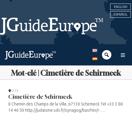
ENGLISH
ESPAÑOL
Mot-clé | Cimetière de Schirmeck
SITE
Cimetière de Schirmeck
8 Chemin des Champs de la Ville, 67130 Schirmeck Tel +33 3 88
14 46 50 http://judaisme.sdv.fr/synagog/basrhin/r-
z/schirmeck/cimet.htm