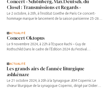
Concert « Schönberg, Max Deutsch, du
Closel : Transmissions et Regards »
Le 2 octobre, à 20h, à l’Institut Goethe de Paris Ce concert-
hommage marque le lancement de la saison parisienne 25-26
du Forum Voix Etouffées. Un forum nommée en hommage aux
compositeurs ...
ACTUALITÉ
Concert Oktopus
Le 9 novembre 2024, à 22h à l’Espace Rachi – Guy de
Rothschild Dans le cadre de l’Édition 2024 du Festival
Jazz’N’Klezmer, le festival accueille pour la première fois en
France ...
ACTUALITÉ
Les grands airs de l’année liturgique
ashkénaze
Le 21 octobre 2024, à 20h à la Synagogue JEM Copernic Le
chœur liturgique de la synagogue Copernic, dirigé par Didier
Seutin, interprète les principaux morceaux de la liturgie des
grandes fêtes ...