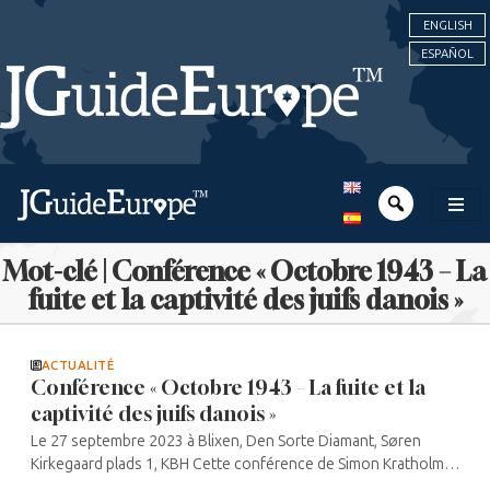
ENGLISH
ESPAÑOL
Mot-clé | Conférence « Octobre 1943 – La
fuite et la captivité des juifs danois »
ACTUALITÉ
Conférence « Octobre 1943 – La fuite et la
captivité des juifs danois »
Le 27 septembre 2023 à Blixen, Den Sorte Diamant, Søren
Kirkegaard plads 1, KBH Cette conférence de Simon Kratholm
Andkjærgaard est réalisée en partenariat avec le Musée juif