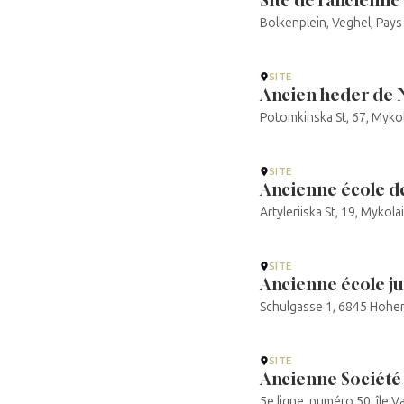
Bolkenplein, Veghel, Pay
SITE
Ancien heder de 
Potomkinska St, 67, Mykol
SITE
Ancienne école d
Artyleriiska St, 19, Mykola
SITE
Ancienne école j
Schulgasse 1, 6845 Hoh
SITE
Ancienne Société 
5e ligne, numéro 50, île V