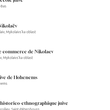
s-Bas
Nikolaëv
aiv, Mykolaivs’ka oblast
e commerce de Nikolaev
iv, Mykolaivs’ka oblast
uive de Hohenems
enems
historico-ethnographique juive
assiliev, Saint-Pétersbourg