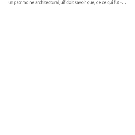
un patrimoine architectural juif doit savoir que, de ce qui fut -
principalement en Lituanie, entre le XVIIIe siècle et la Shoah- ...