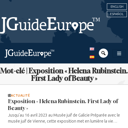
ENGLISH
ESPAÑOL
Mot-clé | Exposition « Helena Rubinstein.
First Lady of Beauty »
ACTUALITÉ
Exposition « Helena Rubinstein. First Lady of
Beauty »
Jusqu’au 16 avril 2023 au Musée juif de Galicie Préparée avec le
musée juif de Vienne, cette exposition met en lumière la vie
fascinante de l’icône Helena Rubinstein (1872-1965). Cela, à ...