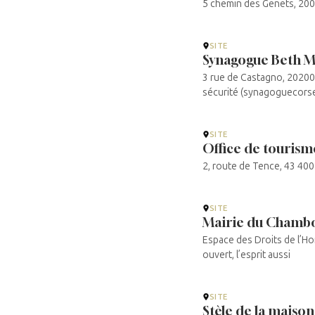
5 chemin des Genets, 200
SITE
Synagogue Beth M
3 rue de Castagno, 20200
sécurité (synagoguecorse
SITE
Office de touris
2, route de Tence, 43 40
SITE
Mairie du Chamb
Espace des Droits de l’H
ouvert, l’esprit aussi
SITE
Stèle de la maiso