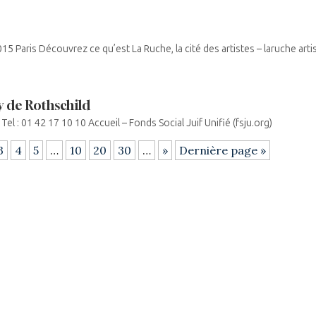
5 Paris Découvrez ce qu’est La Ruche, la cité des artistes – laruche artist
y de Rothschild
Tel : 01 42 17 10 10 Accueil – Fonds Social Juif Unifié (fsju.org)
3
4
5
…
10
20
30
…
»
Dernière page »