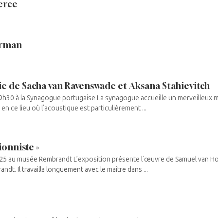
erce
erman
ie de Sacha van Ravenswade et Aksana Stahievitch
h30 à la Synagogue portugaise La synagogue accueille un merveilleux m
n ce lieu où l’acoustique est particulièrement ...
ionniste »
2025 au musée Rembrandt L’exposition présente l’œuvre de Samuel van H
ndt. Il travailla longuement avec le maitre dans ...