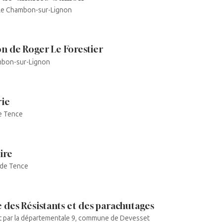
Le Chambon-sur-Lignon
on de Roger Le Forestier
mbon-sur-Lignon
rie
e Tence
ire
de Tence
 des Résistants et des parachutages
t par la départementale 9, commune de Devesset