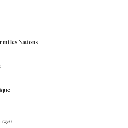
armi les Nations
s
lique
 Troyes