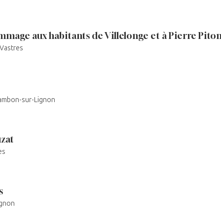
ge aux habitants de Villelonge et à Pierre Pito
 Vastres
hambon-sur-Lignon
zat
es
s
ignon