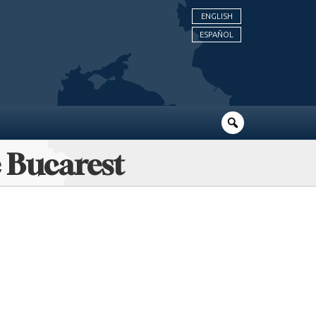
ENGLISH
ESPAÑOL
e Bucarest