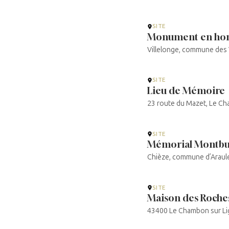
SITE
Monument en homma
Villelonge, commune des
SITE
Lieu de Mémoire
23 route du Mazet, Le C
SITE
Mémorial Montbu
Chièze, commune d’Araul
SITE
Maison des Roche
43400 Le Chambon sur L