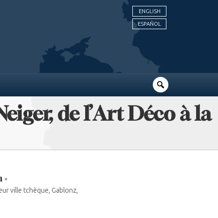
ENGLISH
ESPAÑOL
Neiger, de l’Art Déco à la
 »
ur ville tchèque, Gablonz,