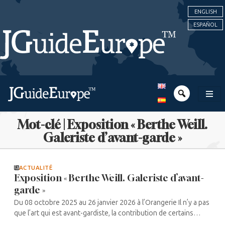
ENGLISH
ESPAÑOL
Mot-clé | Exposition « Berthe Weill.
Galeriste d’avant-garde »
ACTUALITÉ
Exposition « Berthe Weill. Galeriste d’avant-
garde »
Du 08 octobre 2025 au 26 janvier 2026 à l’Orangerie Il n’y a pas
que l’art qui est avant-gardiste, la contribution de certains
galeristes l’est tout autant. En particulier Berthe Weill, rare ...